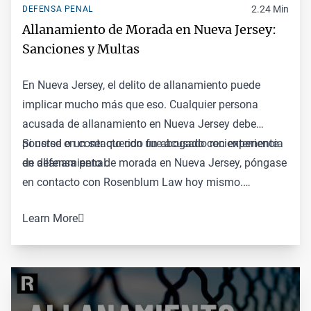
2.24 Min
DEFENSA PENAL
Allanamiento de Morada en Nueva Jersey:
Sanciones y Multas
En Nueva Jersey, el delito de allanamiento puede
implicar mucho más que eso. Cualquier persona
acusada de allanamiento en Nueva Jersey debe
ponerse en contacto con un
Si usted o un ser querido fue acusado recientemente
abogado con experiencia
en defensa penal
de allanamiento de morada en Nueva Jersey, póngase
.
en contacto con Rosenblum Law hoy mismo.
Nuestros experimentados abogados de defensa penal
Learn More
pueden trabajar para defender sus derechos y
mantenerlo fuera de la cárcel. Envíenos un
correo
electrónico
o llámenos al 973-750-9556 para que
podamos comenzar el proceso de defenderlo contra
este cargo.