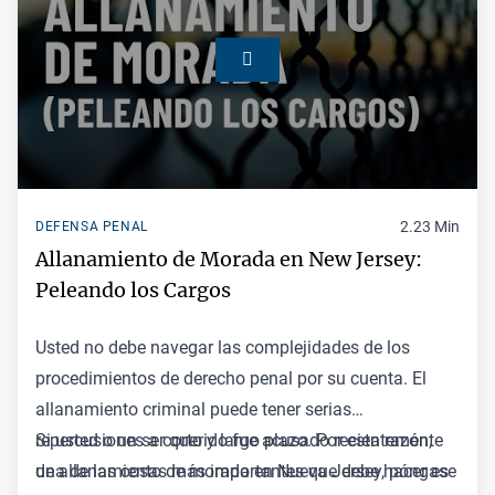
2.23 Min
DEFENSA PENAL
Allanamiento de Morada en New Jersey:
Peleando los Cargos
Usted no debe navegar las complejidades de los
procedimientos de derecho penal por su cuenta. El
allanamiento
criminal puede tener serias
repercusiones a corto y largo plazo. Por esta razón,
Si usted o un ser querido fue acusado recientemente
una de las cosas más importantes que debe hacer es
de allanamiento de morada en Nueva Jersey, póngase