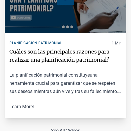
1 Min
PLANIFICACION PATRIMONIAL
Cuáles son las principales razones para
realizar una planificación patrimonial?
La
planificación patrimonial
constituyeuna
herramienta crucial para garantizar que se respeten
sus deseos mientras aún vive y tras su fallecimiento.
Al contar con un plan patrimonial bien elaborado
Learn More
usted podrá controlar decisiones financieras y
médicas importante incluso si llega a sufrir. Una
además le permite garantizar un futuro seguro para
See All Videos