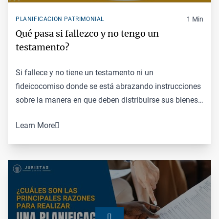
1 Min
PLANIFICACION PATRIMONIAL
Qué pasa si fallezco y no tengo un
testamento?
Si fallece y no tiene un testamento ni un
fideicocomiso donde se está abrazando instrucciones
sobre la manera en que deben distribuirse sus bienes
dichas decisiones se tomarán conforme a las leyes
Learn More
estatual es y sus bienes podrían terminar en manos de
una persona que no deseas que lo hereden. Si tienes
hijos menores de edad y pces sin tener un testamento
los tribunales determinaría quién será su tutor
permanente.