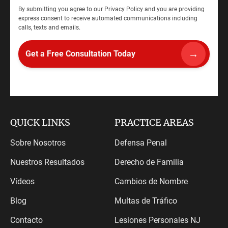
By submitting you agree to our
Privacy Policy
and you are providing
express consent to receive automated communications including
calls, texts and emails.
QUICK LINKS
PRACTICE AREAS
Sobre Nosotros
Defensa Penal
Nuestros Resultados
Derecho de Familia
Vídeos
Cambios de Nombre
Blog
Multas de Tráfico
Contacto
Lesiones Personales NJ