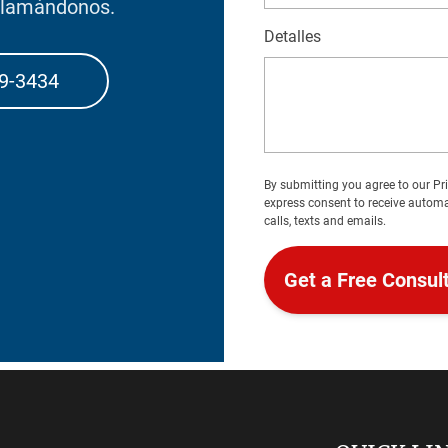
 llamándonos.
Detalles
9-3434
By submitting you agree to our
Pr
express consent to receive auto
calls, texts and emails.