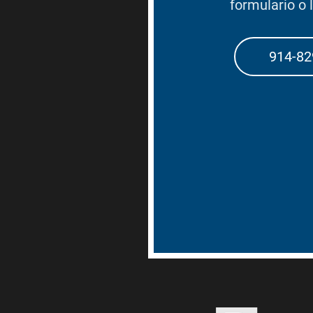
formulario o
914-82