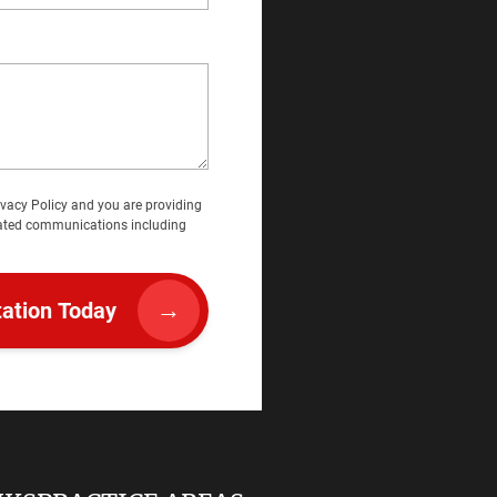
ivacy Policy
and you are providing
mated communications including